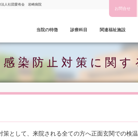
療法人社団愛有会 岩崎病院
お問合せ
療法人社団愛有会 岩崎病院
当院の特徴
診療科目
関連福祉施設
ナ感染防止対策に関す
対策として、来院される全ての方へ正面玄関での検温