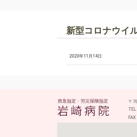
新型コロナウイ
2020年11月14日
〒7
医
TE
FAX