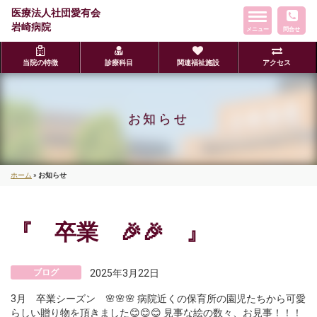
医療法人社団愛有会
ト
岩崎病院
メニュー
グ
問合せ
ル
ナ
当院の特徴
診療科目
関連福祉施設
アクセス
ビ
ゲ
ー
お知らせ
シ
ョ
ン
ホーム
»
お知らせ
『 卒業 🎉🎉 』
ブログ
2025年3月22日
3月 卒業シーズン 🌸🌸🌸 病院近くの保育所の園児たちから可愛
らしい贈り物を頂きました😊😊😊 見事な絵の数々、お見事！！！