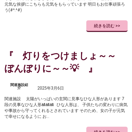
元気な挨拶にこちらも元気をもらっています 明日もお仕事頑張ろ
う(#^.^#)
続きを読む >>
『 灯りをつけましょ～～
ぼんぼりに～～💡 』
関連施設紹
介
2025年3月6日
関連施設 太陽がいっぱいの玄関に見事なひな人形があります 7
段の見事なひな人形🎎🎎🎎 ひな人形は、 子供たちの変わりに病気
や事故から守ってくれるとされています そのため、女の子が元気
で幸せになるように お…