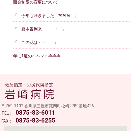
面会制限の変更について
『 今年も咲きました 🌸🌸🌸 』
『 夏本番到来 ！！！ 』
『 この花は・・・ 』
年に1度のイベント🎋🎋🎋
医
〒769-1102 香川県三豊市詫間町松崎2780番地426
0875-83-6011
TEL：
0875-83-6255
FAX：