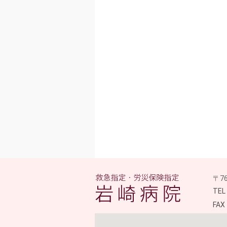
〒7
医
TE
FAX