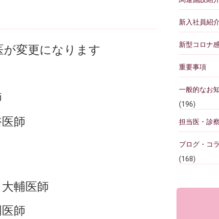
）
新入社員紹
新型コロナ
医が変更になります
重要事項
一般的なお
師
(196)
医師
担当医・診
ブログ・コ
(168)
 大輔医師
医師