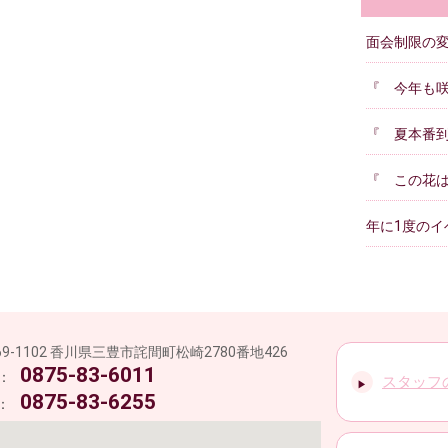
面会制限の
『 今年も咲
『 夏本番
『 この花
年に1度のイベ
69-1102 香川県三豊市詫間町松崎2780番地426
療法人社団愛有会 岩崎病院
0875-83-6011
L：
スタッフ
0875-83-6255
：