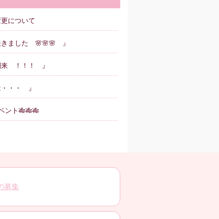
変更について
きました 🌸🌸🌸 』
到来 ！！！ 』
は・・・ 』
ント🎋🎋🎋
の募集