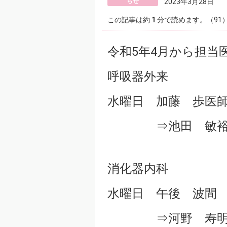
らせ
2023年3月28日
この記事は約
1
分で読めます。（91
令和5年4月から担当
呼吸器外来
水曜日 加藤 歩医
⇒池田 敏裕
消化器内科
水曜日 午後 波間
⇒河野 寿明