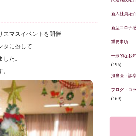
新入社員紹
）
新型コロナ
リスマスイベントを開催
重要事項
ンタに扮して
一般的なお
ました。
(196)
す。
担当医・診
ブログ・コ
(169)