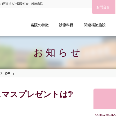
 』|医療法人社団愛有会 岩崎病院
お問合せ
療法人社団愛有会 岩崎病院
当院の特徴
診療科目
関連福祉施設
お知らせ
 📦🎁 』
スマスプレゼントは❔
関連施設紹