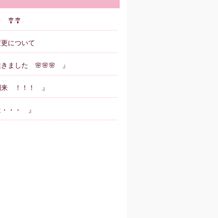
🎐🎐
変更について
きました 🌸🌸🌸 』
到来 ！！！ 』
は・・・ 』