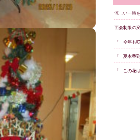
涼しい一時を 
面会制限の
『 今年も咲
『 夏本番
『 この花