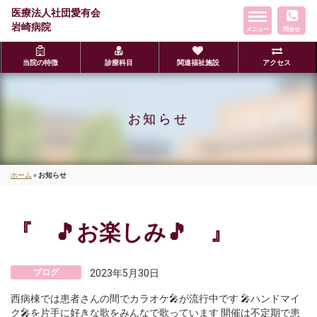
医療法人社団愛有会
ト
岩崎病院
メニュー
グ
問合せ
ル
ナ
当院の特徴
診療科目
関連福祉施設
アクセス
ビ
ゲ
ー
お知らせ
シ
ョ
ン
ホーム
»
お知らせ
『 🎵お楽しみ🎵 』
ブログ
2023年5月30日
西病棟では患者さんの間でカラオケ🎤が流行中です 🎤ハンドマイ
ク🎤を片手に好きな歌をみんなで歌っています 開催は不定期で患