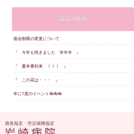
最近の投稿
面会制限の変更について
『 今年も咲きました 🌸🌸🌸 』
『 夏本番到来 ！！！ 』
『 この花は・・・ 』
年に1度のイベント🎋🎋🎋
医